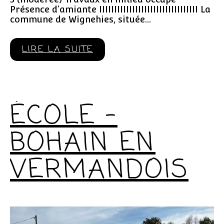
Présence d’amiante IIIIIIIIIIIIIIIIIIIIIIIIIIIIIIIII La
commune de Wignehies, située…
LIRE LA SUITE
ÉCOLE –
BOHAIN EN
VERMANDOIS