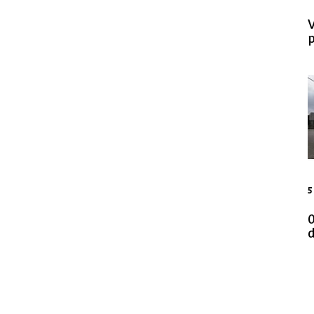
p
5
0
d