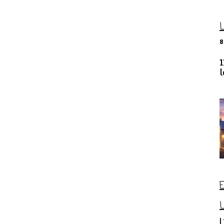
8
1
l
|