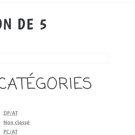
ON DE 5
CATÉGORIES
DP/AT
Non classé
PC/AT